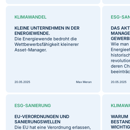
KLIMAWANDEL
ESG-SA
KLEINE UNTERNEHMEN IN DER
DAS AKT
ENERGIEWENDE.
MANAGE
GEWERB
Die Energiewende bedroht die
Wie man
Wettbewerbsfähigkeit kleinerer
Energieef
Asset-Manager.
historis
revolutio
deren Ch
beeinträc
20.05.2025
Max Meran
20.05.2025
ESG-SANIERUNG
KLIMAW
EU-VERORDNUNGEN UND
WARUM
SANIERUNGSWELLEN
BESTAN
WICHTIG
Die EU hat eine Verordnung erlassen,