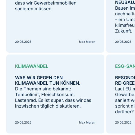
NEUBAU
dass wir Gewerbeimmobilien
Bauen im
sanieren müssen.
nachhalt
- ein Um
klimafreu
Zukunft.
20.05.2025
Max Meran
20.05.2025
KLIMAWANDEL
ESG-SA
WAS WIR GEGEN DEN
BESONDE
KLIMAWANDEL TUN KÖNNEN.
RE-GREE
Die Themen sind bekannt:
Laut EU 
Tempolimit, Fleischkonsum,
Gewerbe
Lastenrad. Es ist super, dass wir das
saniert 
inzwischen täglich diskutieren.
spricht 
darüber?
20.05.2025
Max Meran
20.05.2025