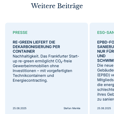
Weitere Beiträge
PRESSE
ESG-SA
RE-GREEN LIEFERT DIE
EPBD-F
DEKARBONISIERUNG PER
SANIER
CONTAINER
NUR FÜ
UND
Nachhaltigkeit. Das Frankfurter Start-
SCHWIM
up re-green ermöglicht CO₂-freie
Die neue
Gewerbeimmobilien ohne
Gebäuder
Investitionen – mit vorgefertigten
(EPBD) ve
Technikcontainern und
Mitglieds
Energiecontracting.
die energ
schlecht
ihres Ge
zu sanier
25.08.2025
Stefan Merkle
25.08.2025